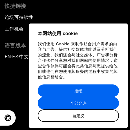
快捷链接
论坛可持续性
工作机会
本网站使用 cookie
我们使用 Cookie 来制作贴合用户需求的内
语言版本
容与广告、提供社交媒体功能以及分析我们
的流量。我们还会与社交媒体、广告和分析
EN
ES
中文
日本語
▪
▪
▪
合作伙伴分享您对我们网站的使用情况，这
些合作伙伴可能会将此类信息与您提供给他
们或他们在您使用其服务的过程中收集的其
他信息相结合。
拒绝
隐私政策和服务条款
全部允许
站点地图
自定义
©
2026
世界经济论坛
EN
ES
中文
日本語