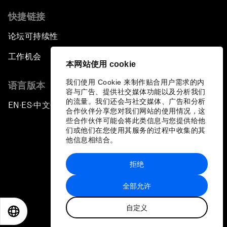
快捷链接
论坛可持续性
工作机会
本网站使用 cookie
我们使用 Cookie 来制作贴合用户需求的内
语言版本
容与广告、提供社交媒体功能以及分析我们
的流量。我们还会与社交媒体、广告和分析
EN
ES
中文
日本語
▪
▪
▪
合作伙伴分享您对我们网站的使用情况，这
些合作伙伴可能会将此类信息与您提供给他
们或他们在您使用其服务的过程中收集的其
他信息相结合。
拒绝
隐私政策和服务条款
全部允许
站点地图
自定义
©
2026
世界经济论坛
EN
ES
中文
日本語