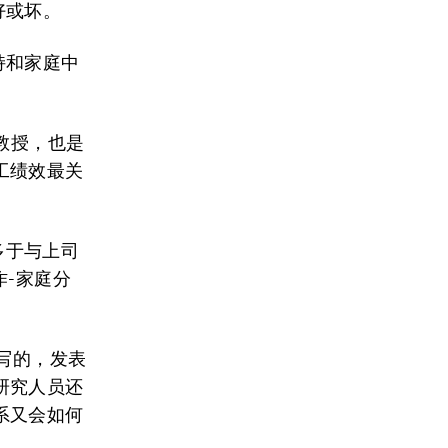
好或坏。
持和家庭中
学教授，也是
工绩效最关
多于与上司
作-家庭分
写的，发表
研究人员还
系又会如何