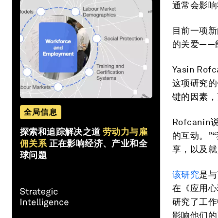
通常会影响
目前一项新
的关爱——
Yasin 
这项研究的
键的因素，
全局信息
Rofca
探索和追踪解决之道
劳动力与雇
的互动。”
佣关系
正在影响经济、产业和全
享，以及就
球问题
该研究
是与
在《应用心
研究了工作
影响他们的