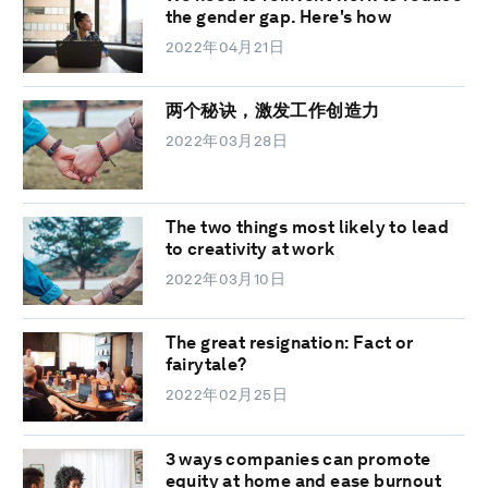
the gender gap. Here's how
2022年04月21日
两个秘诀，激发工作创造力
2022年03月28日
The two things most likely to lead
to creativity at work
2022年03月10日
The great resignation: Fact or
fairytale?
2022年02月25日
3 ways companies can promote
equity at home and ease burnout