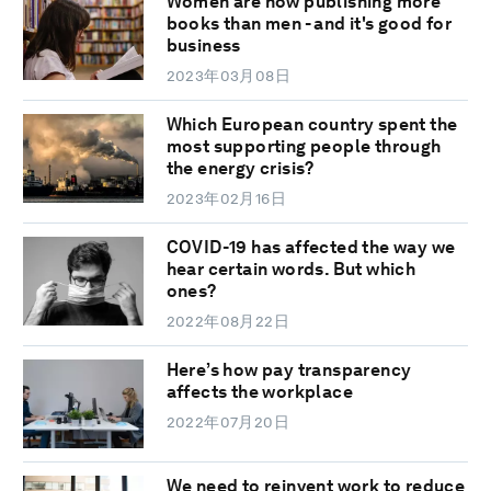
Women are now publishing more
books than men - and it's good for
business
2023年03月08日
Which European country spent the
most supporting people through
the energy crisis?
2023年02月16日
COVID-19 has affected the way we
hear certain words. But which
ones?
2022年08月22日
Here’s how pay transparency
affects the workplace
2022年07月20日
We need to reinvent work to reduce