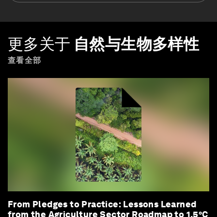
更多关于
自然与生物多样性
查看全部
From Pledges to Practice: Lessons Learned
from the Agriculture Sector Roadmap to 1.5°C