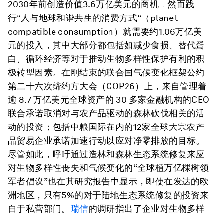
2030年前创造价值3.6万亿美元的商机，然而践
行“人与地球和谐共生的消费方式“（planet
compatible consumption）就需要约1.06万亿美
元的投入，其中大部分都包括如减少食损、替代蛋
白、循环经济等对于推动生物多样性保护有利的积
极转型因素。在刚结束的联合国气候变化框架公约
第二十六次缔约方大会（COP26）上，来自管理着
逾 8.7 万亿美元全球资产的 30 多家金融机构的CEO
联合承诺取消对与农产品驱动的森林砍伐相关的活
动的投资；包括中粮国际在内的12家全球大宗农产
品贸易企业承诺加速行动以应对净零排放的目标。
尽管如此，呼吁通过造林和森林生态系统修复来应
对生物多样性丧失和气候变化的“全球植万亿棵树领
军者倡议”也在其研究报告中显示，即使在发达的欧
洲地区，只有5%的对于陆地生态系统修复的投资来
自于私营部门。
瑞信
的调研指出了企业对生物多样