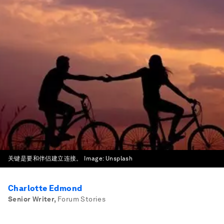
关键是要和伴侣建立连接。
Image:
Unsplash
Charlotte Edmond
Senior Writer
,
Forum Stories