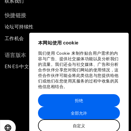
联系我们
快捷链接
论坛可持续性
工作机会
本网站使用 cookie
我们使用 Cookie 来制作贴合用户需求的内
语言版本
容与广告、提供社交媒体功能以及分析我们
的流量。我们还会与社交媒体、广告和分析
EN
ES
中文
日本語
▪
▪
▪
合作伙伴分享您对我们网站的使用情况，这
些合作伙伴可能会将此类信息与您提供给他
们或他们在您使用其服务的过程中收集的其
他信息相结合。
拒绝
隐私政策和服务条款
全部允许
站点地图
自定义
©
2026
世界经济论坛
EN
ES
中文
日本語