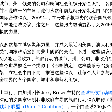
城市、州、领先的公司和民间社会组织开始意识到，各
并不是唯一的主角，他们从数年前起就开始制定自己的
国际合作倡议。2009年，在哥本哈根举办的联合国气
府未能达成协议。这之后，这些努力愈演愈烈，为2015
极的力量。
议多数都在继续聚集力量，并成为最近因美国、澳大利
受到国家政治挫折而蒙上阴影的亮点。不过，这些倡议
仅仅能让最致力于气候行动的城市、州、公司、非政府
当今世界缺乏一个类似于《巴黎协定》这样能够号召所
架，在社会中自下而上推进这些倡议，让每个人都参与
全世界的各个国家、城市和非营利组织。
举行、由加州州长Jerry Brown主持的
全球气候行动
深刻的次国家级别和非政府主导的气候行动倡议取得了
度以下联盟（Under2 Coalition）
，一个由全球200多