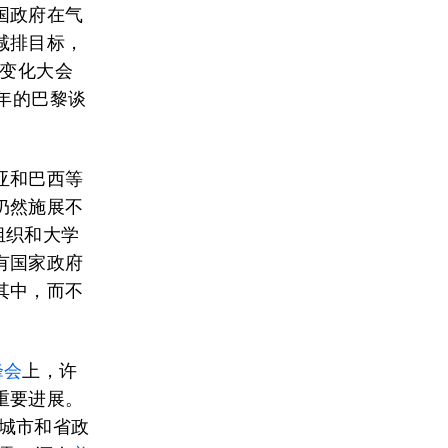
国政府在气
减排目标，
候变化大会
年的巴黎谈
亚和巴西等
仍然施展不
组织和大学
有国家政府
其中，而不
峰会
上，许
重要进展。
个城市和省政