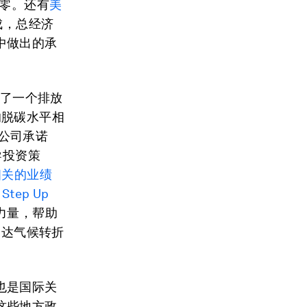
至零。还有
美
成，总经济
中做出的承
了一个排放
的脱碳水平相
家公司承诺
导投资策
相关的业绩
tep Up
力量，帮助
到达气候转折
也是国际关
这些地方政