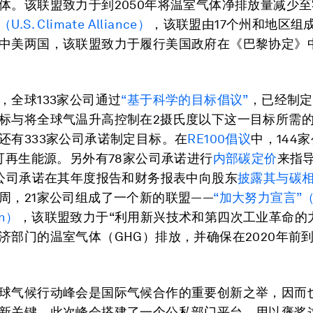
体。该联盟致力于到2050年将温室气体净排放量减少
S. Climate Alliance）
，该联盟由17个州和地区组
中美两国，该联盟致力于履行美国政府在《巴黎协定》
，全球133家公司通过
“基于科学的目标倡议”
，已经制定
标与将全球气温升高控制在2摄氏度以下这一目标所需
还有333家公司承诺制定目标。在
RE100倡议
中，144
用可再生能源。另外有78家公司承诺进行
内部碳定价
来指
家公司承诺在其年度报告和财务报表中向股东
披露其与碳
周，21家公司组成了一个新的联盟——
“加大努力宣言”（S
on）
，该联盟致力于“利用新兴技术和第四次工业革命的
济部门的温室气体（GHG）排放，并确保在2020年前
球气候行动峰会是国际气候合作的重要创新之举，因而
新关键。此次峰会搭建了一个公私部门平台，用以褒奖