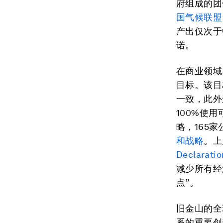
府组成的团
国气候联盟（U.
产出仅次于
诺。
在商业领域
目标。该目
一致，此外
100%使
略，165
和战略
。上
Declarati
减少所有经
点”。
旧金山的全
系的重要创