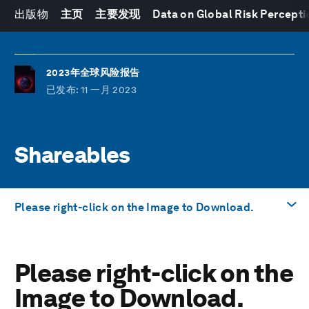
出版物
主页
主要发现
Data on Global Risk Percepti
2023年全球风险报告
已发布
: 11 一月 2023
Shareables
Please right-click on the Image to Download.
前往
Please right-click on the
Please right-click on the Image to Download.
Image to Download.
下载PDF文件