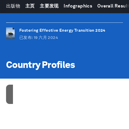
出版物
主页
主要发现
Infographics
Overall Resul
Fostering Effective Energy Transition 2024
已发布
: 19 六月 2024
Country Profiles
接受我们的营销cookies才能访问此内容。
These cookies are currently disabled in your
browser.