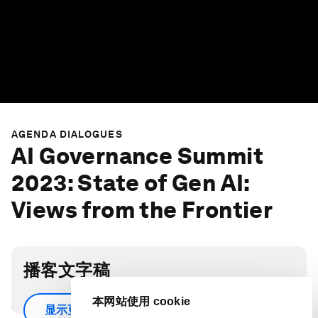
AGENDA DIALOGUES
AI Governance Summit
2023: State of Gen AI:
Views from the Frontier
播客文字稿
Scroll down for full
本网站使用 cookie
显示更多