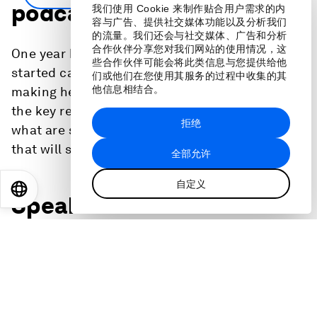
podcast transcript.
我们使用 Cookie 来制作贴合用户需求的内
容与广告、提供社交媒体功能以及分析我们
的流量。我们还会与社交媒体、广告和分析
合作伙伴分享您对我们网站的使用情况，这
One year has passed since generative AI
些合作伙伴可能会将此类信息与您提供给他
started captivating the public imagination and
们或他们在您使用其服务的过程中收集的其
他信息相结合。
making headlines across the globe. What are
the key reflections from the year before and
拒绝
what are some of the emerging capabilities
that will shape the future?
全部允许
自定义
EN
ES
中文
日本語
Speakers:
Peter Hallinan, Leader, Responsible AI, Amazon
Web Services
Sara Hooker, Head, Research, Cohere