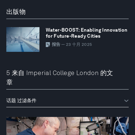
出版物
Water-BOOST: Enabling Innovation
for Future-Ready Cities
报告
— 23 十月 2025
5 来自 Imperial College London 的文
章