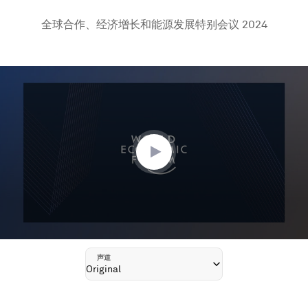
全球合作、经济增长和能源发展特别会议 2024
0
seconds
of
1
hour,
2
minutes,
10
seconds
声道
Original