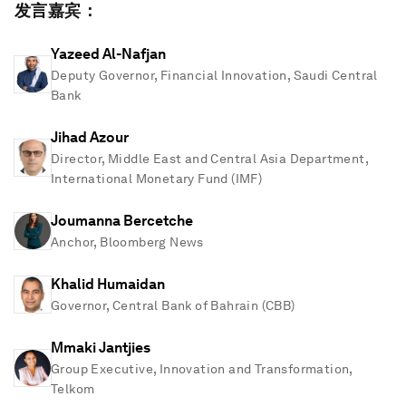
发言嘉宾：
Yazeed Al-Nafjan
Deputy Governor, Financial Innovation, Saudi Central
Bank
Jihad Azour
Director, Middle East and Central Asia Department,
International Monetary Fund (IMF)
Joumanna Bercetche
Anchor, Bloomberg News
Khalid Humaidan
Governor, Central Bank of Bahrain (CBB)
Mmaki Jantjies
Group Executive, Innovation and Transformation,
Telkom