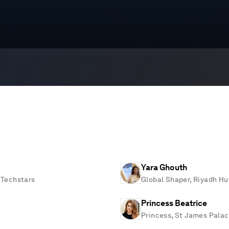
Yara Ghouth
, Techstars
Global Shaper, Riyadh Hu
Princess Beatrice
Princess, St James Pala