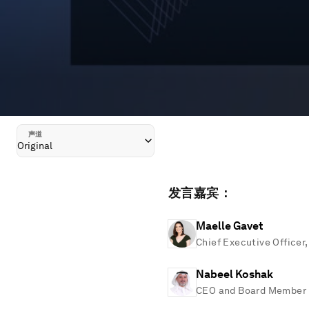
声道
Original
发言嘉宾：
Maelle Gavet
Chief Executive Officer
Nabeel Koshak
CEO and Board Member