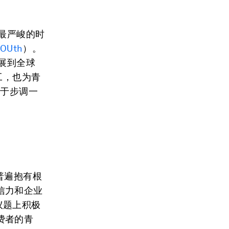
最严峻的时
YOUth
）。
展到全球
工，也为青
在于步调一
普遍抱有根
信力和企业
议题上积极
费者的青