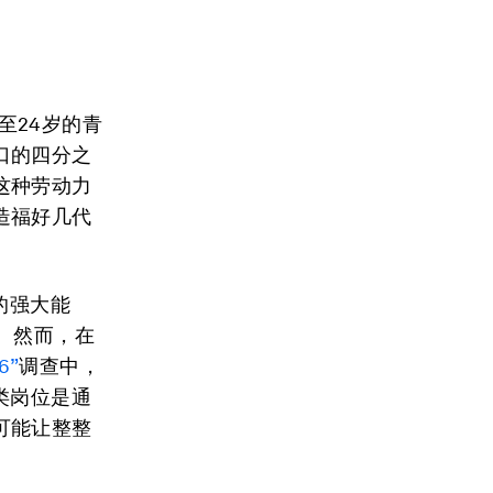
至24岁的青
口的四分之
这种劳动力
造福好几代
的强大能
。然而，在
6”
调查中，
类岗位是通
可能让整整