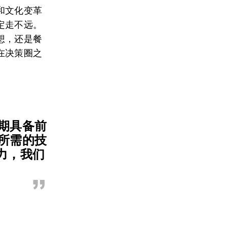
和文化变革
定走不远。
想，还是餐
在决策圈之
期具备前
所需的技
力，我们
”