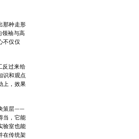
出那种走形
的领袖与高
心不仅仅
工反过来给
知识和观点
动上，效果
决策层——
得当，它能
实验室也能
并在传统架