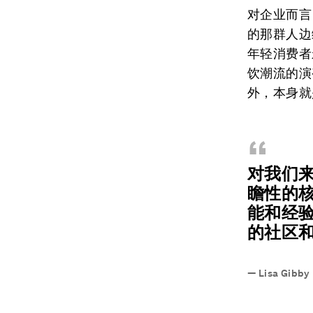
对企业而言
的那群人边
年轻消费者
饮潮流的演
外，本身就
“
对我们
瞻性的
能和经
的社区
—
Lisa G