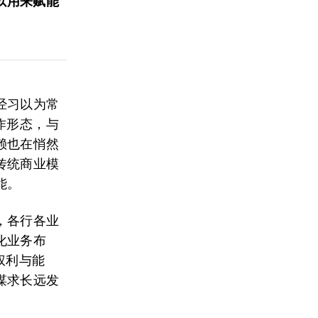
以用来赋能
经习以为常
作形态，与
赖也在悄然
传统商业模
能。
，各行各业
化业务布
权利与能
谋求长远发