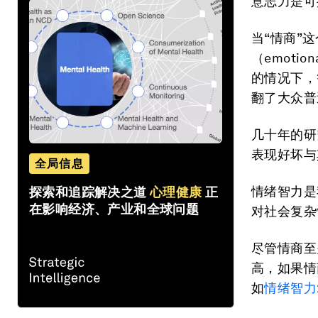
意志力是可
当“情商”
（emoti
的情况下，
翻了大众普
几十年的研
表现好坏与
全局信息
情绪智力是
探索和追踪解决之道
心理健康
正
在影响经济、产业和全球问题
对社会复杂
尽管情商至
高，如果情
如
情绪智力2