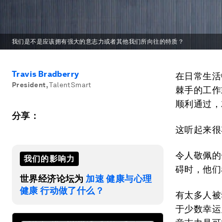
我们是不是应该拥有强大的意志力或者其他我们所向往的特质？
Travis Bradberry
在日常生活
President
,
TalentSmart
棘手的工作
顺利通过，
分享：
这听起来很
令人敬佩的
我们的影响力
碍时，他们
世界经济论坛为
加速 健康与心理
健康 行动做了什么？
有太多人被
于少数幸运