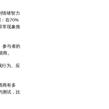
到情绪智力
明：在70%
异常现象推
。
。参与者的
情商。
我行为、应
情商有多
的测试，比