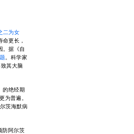
之二为女
寿命更长，
因。据《自
题
。科学家
能导致其大脑
）的绝经期
更为普遍。
阿尔茨海默病
预防阿尔茨