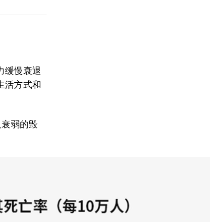
。
力缓慢衰退
生活方式和
人衰弱的毁