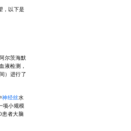
望，以下是
如阿尔茨海默
和血液检测，
之间）进行了
中
神经丝
水
一项小规模
D患者大脑