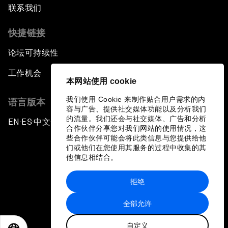
联系我们
快捷链接
论坛可持续性
工作机会
本网站使用 cookie
我们使用 Cookie 来制作贴合用户需求的内
语言版本
容与广告、提供社交媒体功能以及分析我们
的流量。我们还会与社交媒体、广告和分析
EN
ES
中文
日本語
▪
▪
▪
合作伙伴分享您对我们网站的使用情况，这
些合作伙伴可能会将此类信息与您提供给他
们或他们在您使用其服务的过程中收集的其
他信息相结合。
拒绝
隐私政策和服务条款
全部允许
站点地图
自定义