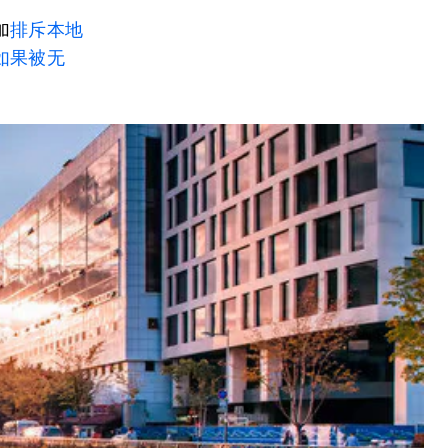
加
排斥本地
如果被无