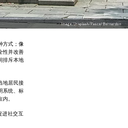
Image:
Unsplash/Pascal Bernardon
种方式；像
全性并改善
间排斥本地
当地居民接
明系统、标
在内。
促进社交互
。