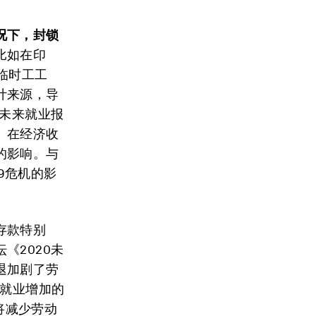
况下，封锁
比如在印
临时工工
计来源，导
0未来就业报
。在经济收
的影响。与
19危机的影
存款特别
《2020未
退加剧了劳
来就业增加的
将减少劳动