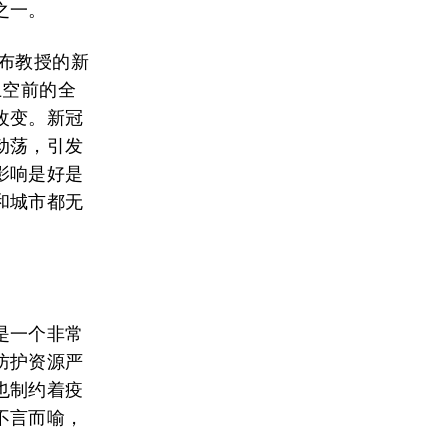
之一。
布教授的新
上空前的全
改变。新冠
动荡，引发
影响是好是
和城市都无
是一个非常
防护资源严
也制约着疫
不言而喻，