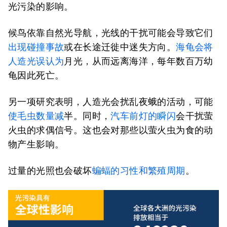
光污染的影响。
候鸟依靠自然光导航，光线的干扰可能会导致它们
出现碰撞事故
或在长途迁徙中迷失方向。
海龟会将
人造光误认为
月光，从而远离海洋，每年数百万幼
龟因此死亡。
另一项研究表明，人造光会扰乱夜蛾的活动，可能
使毛虫数量减
半。同时，
汽车前灯的瞬闪
会干扰萤
火虫的求偶信号。这也会对那些以萤火虫为食的动
物产生影响。
过量的光照也会破坏
蝙蝠的习性和繁殖周期
。