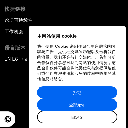
快捷链接
论坛可持续性
工作机会
本网站使用 cookie
我们使用 Cookie 来制作贴合用户需求的内
语言版本
容与广告、提供社交媒体功能以及分析我们
的流量。我们还会与社交媒体、广告和分析
EN
ES
中文
日本語
▪
▪
▪
合作伙伴分享您对我们网站的使用情况，这
些合作伙伴可能会将此类信息与您提供给他
们或他们在您使用其服务的过程中收集的其
他信息相结合。
拒绝
隐私政策和服务条款
全部允许
站点地图
自定义
©
2026
世界经济论坛
EN
ES
中文
日本語