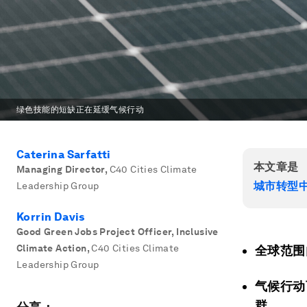
绿色技能的短缺正在延缓气候行动
Caterina Sarfatti
本文章是
Managing Director
,
C40 Cities Climate
城市转型
Leadership Group
Korrin Davis
Good Green Jobs Project Officer, Inclusive
Climate Action
,
C40 Cities Climate
全球范围
Leadership Group
气候行动
群。