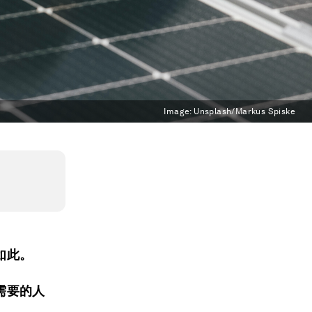
Image:
Unsplash/Markus Spiske
如此。
需要的人