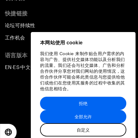
快捷链接
论坛可持续性
工作机会
本网站使用 cookie
我们使用 Cookie 来制作贴合用户需求的内
语言版本
容与广告、提供社交媒体功能以及分析我们
的流量。我们还会与社交媒体、广告和分析
EN
ES
中文
日本語
▪
▪
▪
合作伙伴分享您对我们网站的使用情况，这
些合作伙伴可能会将此类信息与您提供给他
们或他们在您使用其服务的过程中收集的其
他信息相结合。
拒绝
隐私政策和服务条款
全部允许
站点地图
自定义
©
2026
世界经济论坛
EN
ES
中文
日本語