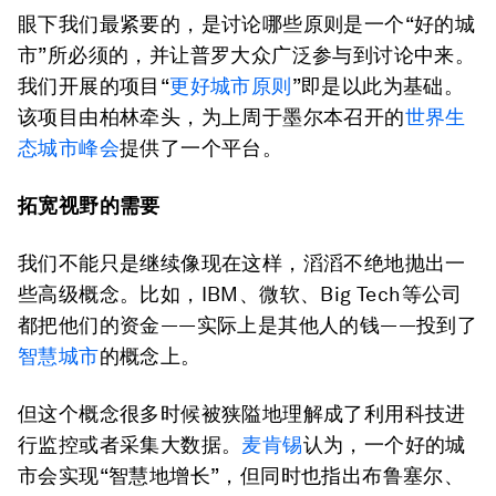
眼下我们最紧要的，是讨论哪些原则是一个“好的城
市”所必须的，并让普罗大众广泛参与到讨论中来。
我们开展的项目“
更好城市原则
”即是以此为基础。
该项目由柏林牵头，为上周于墨尔本召开的
世界生
态城市峰会
提供了一个平台。
拓宽
视野
的需要
我们不能只是继续像现在这样，滔滔不绝地抛出一
些高级概念。比如，IBM、微软、Big Tech等公司
都把他们的资金——实际上是其他人的钱——投到了
智慧城市
的概念上。
但这个概念很多时候被狭隘地理解成了利用科技进
行监控或者采集大数据。
麦肯锡
认为，一个好的城
市会实现“智慧地增长”，但同时也指出布鲁塞尔、