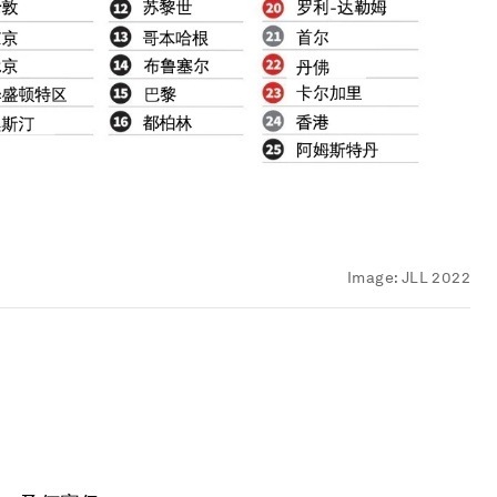
Image:
JLL 2022
。