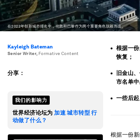
在2022年创新城市排名中，伦敦和巴黎作为两个重要角色脱颖而出。
Kayleigh Bateman
根据一份
Senior Writer
,
Formative Content
恢复；
分享：
旧金山、
市名单中
一些后起
我们的影响力
世界经济论坛为
加速 城市转型 行
动做了什么？
根据一份新