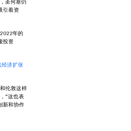
示，圣何塞仍
吸引着资
022年的
接投资
续经济扩张
京和伦敦这样
，“这也表
创新和协作