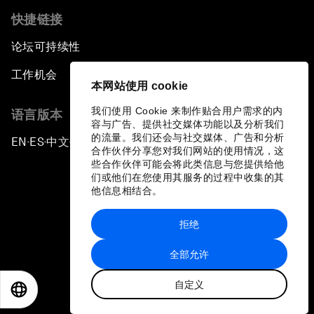
快捷链接
论坛可持续性
工作机会
本网站使用 cookie
我们使用 Cookie 来制作贴合用户需求的内
语言版本
容与广告、提供社交媒体功能以及分析我们
的流量。我们还会与社交媒体、广告和分析
EN
ES
中文
日本語
▪
▪
▪
合作伙伴分享您对我们网站的使用情况，这
些合作伙伴可能会将此类信息与您提供给他
们或他们在您使用其服务的过程中收集的其
他信息相结合。
拒绝
隐私政策和服务条款
全部允许
站点地图
自定义
©
2026
世界经济论坛
EN
ES
中文
日本語