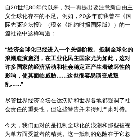
自20世纪80年代以来，我一再提出要注意新自由主
义全球化存在的不足。例如，20多年前我曾在《国
际先驱论坛报》（现名《纽约时报国际版》）的一
篇社论中这样写道：
“经济全球化已
经
进入
一个
关键阶段。
抵制全球化的
浪潮
愈演愈烈
，在工业化民主国家
尤为如此
，这对
许多国家的经济活动和社会稳定
正产生
着
破坏性的
影响，使
其
面临威胁
……这
也
很容易演变成
叛
乱……
”
尽管世界经济论坛在达沃斯和世界各地都强调了社
会责任的重要性，但这些警告并未得到严肃对待。
今天，我们面对的是抵制全球化的浪潮和那些被视
为单方面受益者的精英。这一抵制的危险在于它忽