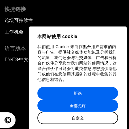
快捷链接
论坛可持续性
工作机会
本网站使用 cookie
我们使用 Cookie 来制作贴合用户需求的内
语言版本
容与广告、提供社交媒体功能以及分析我们
的流量。我们还会与社交媒体、广告和分析
EN
ES
中文
日本語
▪
▪
▪
合作伙伴分享您对我们网站的使用情况，这
些合作伙伴可能会将此类信息与您提供给他
们或他们在您使用其服务的过程中收集的其
他信息相结合。
拒绝
隐私政策和服务条款
全部允许
站点地图
自定义
©
2026
世界经济论坛
EN
ES
中文
日本語