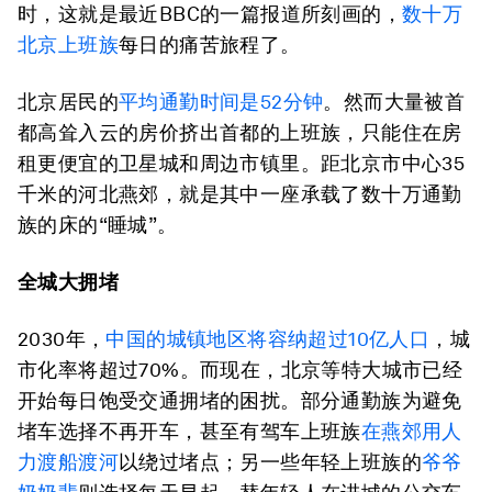
时，这就是最近BBC的一篇报道所刻画的，
数十万
北京上班族
每日的痛苦旅程了。
北京居民的
平均通勤时间是52分钟
。然而大量被首
都高耸入云的房价挤出首都的上班族，只能住在房
租更便宜的卫星城和周边市镇里。距北京市中心35
千米的河北燕郊，就是其中一座承载了数十万通勤
族的床的“睡城”。
全城大拥堵
2030年，
中国的城镇地区将容纳超过10亿人口
，城
市化率将超过70%。而现在，北京等特大城市已经
开始每日饱受交通拥堵的困扰。部分通勤族为避免
堵车选择不再开车，甚至有驾车上班族
在燕郊用人
力渡船渡河
以绕过堵点；另一些年轻上班族的
爷爷