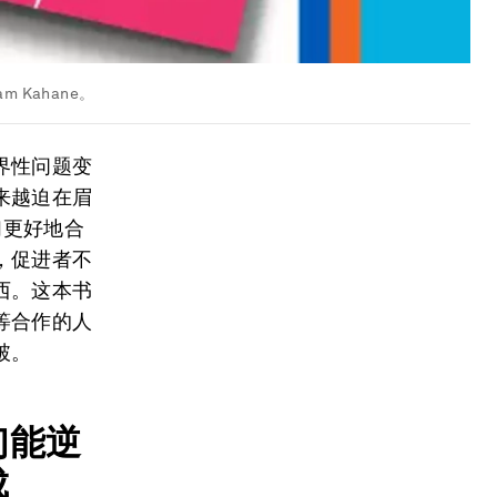
 Kahane。
界性问题变
来越迫在眉
们更好地合
，促进者不
西。这本书
等合作的人
破。
们能逆
成