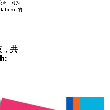
公正、可持
ation）的
歧，共
h: