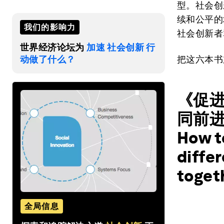
型。社会创
续和公平的地
我们的影响力
社会创新者
世界经济论坛为
加速 社会创新 行
动做了什么？
把这六本书
《促
同前进》（
How t
diffe
toge
全局信息