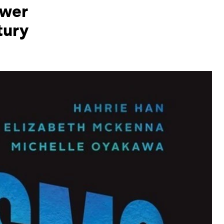
wer
tury