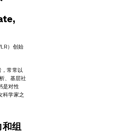
ate,
WLR）创始
者，常常以
分析、基层社
书是对性
女科学家之
力和组