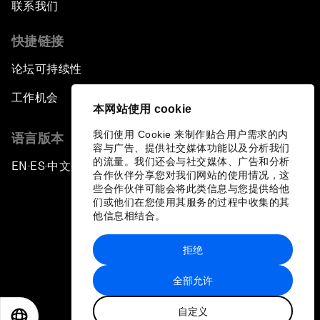
联系我们
快捷链接
论坛可持续性
工作机会
本网站使用 cookie
我们使用 Cookie 来制作贴合用户需求的内
语言版本
容与广告、提供社交媒体功能以及分析我们
的流量。我们还会与社交媒体、广告和分析
EN
ES
中文
日本語
▪
▪
▪
合作伙伴分享您对我们网站的使用情况，这
些合作伙伴可能会将此类信息与您提供给他
们或他们在您使用其服务的过程中收集的其
他信息相结合。
拒绝
隐私政策和服务条款
全部允许
站点地图
自定义
©
2026
世界经济论坛
EN
ES
中文
日本語