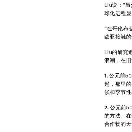
Liu说：
球化进程显
“在哥伦布
欧亚接触的
Liu的研
浪潮，在旧
1.
公元前5
起，那里的
候和季节性
2.
公元前5
的方法。在
合作物的天