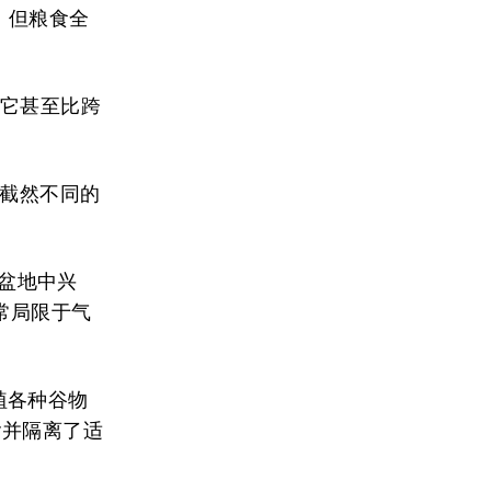
，但粮食全
。它甚至比跨
次截然不同的
的盆地中兴
常局限于气
植各种谷物
含并隔离了适