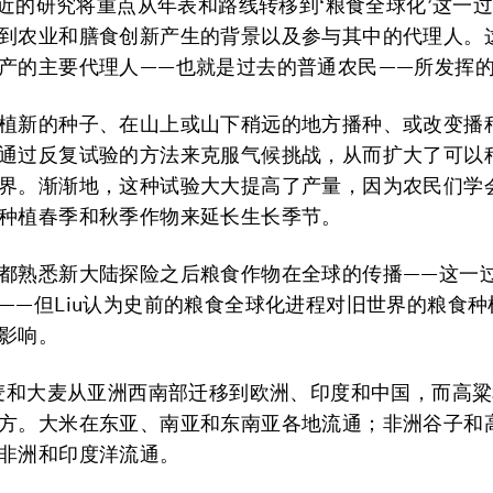
“最近的研究将重点从年表和路线转移到‘粮食全球化’这一
到农业和膳食创新产生的背景以及参与其中的代理人。
产的主要代理人——也就是过去的普通农民——所发挥的
植新的种子、在山上或山下稍远的地方播种、或改变播
通过反复试验的方法来克服气候挑战，从而扩大了可以
界。渐渐地，这种试验大大提高了产量，因为农民们学
种植春季和秋季作物来延长生长季节。
都熟悉新大陆探险之后粮食作物在全球的传播——这一
——但Liu认为史前的粮食全球化进程对旧世界的粮食种
影响。
小麦和大麦从亚洲西南部迁移到欧洲、印度和中国，而高
方。大米在东亚、南亚和东南亚各地流通；非洲谷子和
非洲和印度洋流通。