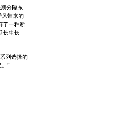
长期分隔东
季风带来的
辟了一种新
延长生长
一系列选择的
。”