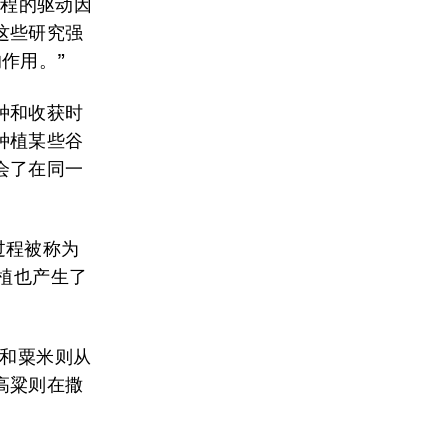
过程的驱动因
这些研究强
作用。”
种和收获时
种植某些谷
会了在同一
过程被称为
植也产生了
粱和粟米则从
高粱则在撒