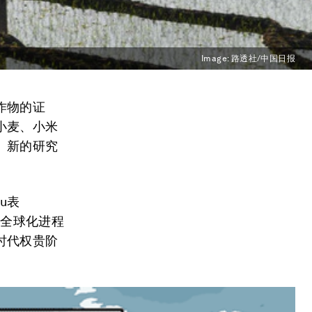
Image:
路透社/中国日报
作物的证
小麦、小米
。新的研究
u表
食全球化进程
时代权贵阶