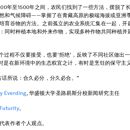
500年至1500年之间，农民们找到了一些方法，摆脱了
然和气候障碍——掌握了在青藏高原的极端海拔或亚洲
培育谷物的方法。之前孤立的农业系统汇集在一起，开
：同时种植本地和外来作物，实现多种作物共同种植并
“整个过程不仅要接受，也要‘拒绝’，反映了不同社区做出
时是在新环境中的生态权宜之计，有时是烹饪的保守主义
古话所说：合久必分，分久必合。”
ry
Everding
, 华盛顿大学圣路易斯分校新闻研究主任
Futurity
。
代表作者个人观点。