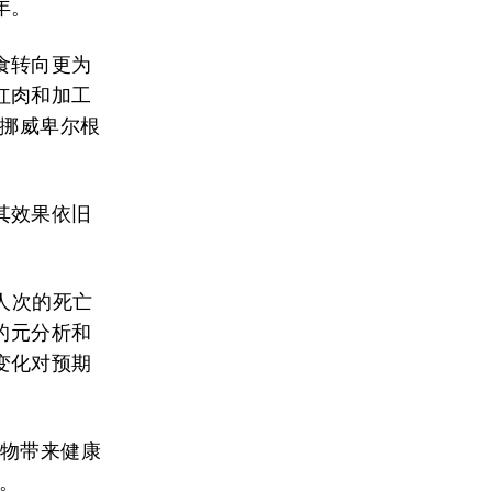
年。
食转向更为
红肉和加工
由挪威卑尔根
其效果依旧
人次的死亡
的元分析和
变化对预期
食物带来健康
)。