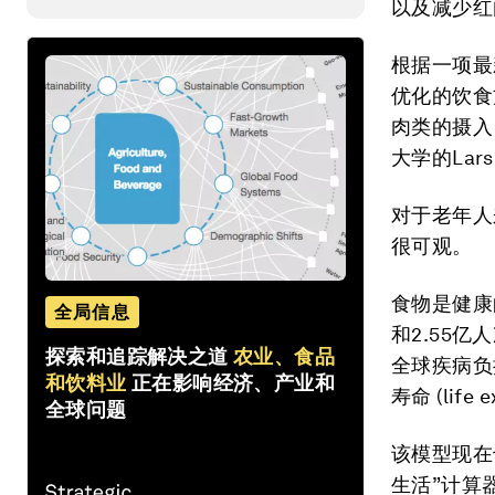
以及减少红
根据一项最
优化的饮食
肉类的摄入
大学的Lar
对于老年人
很可观。
食物是健康
全局信息
和2.55
探索和追踪解决之道
农业、食品
全球疾病负
和饮料业
正在影响经济、产业和
寿命 (life
全球问题
该模型现在
生活”计算器 (