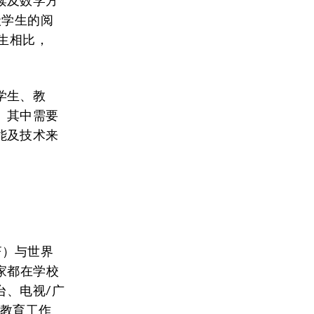
读及数学方
级学生的阅
生相比，
学生、教
。其中需要
能及技术来
F）与世界
家都在学校
台、电视/广
的教育工作