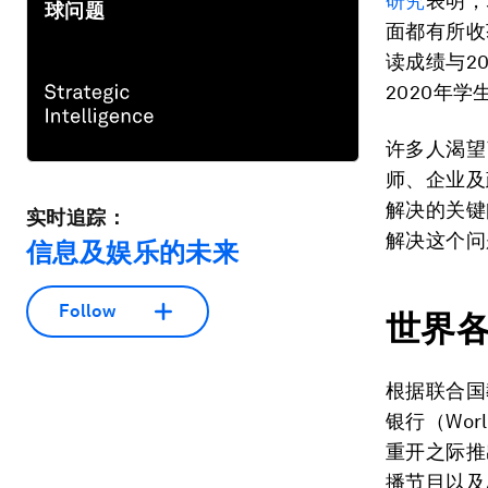
研究
表明，
球问题
面都有所收
读成绩与2
2020年
许多人渴望
师、企业及
解决的关键
实时追踪：
解决这个问
信息及娱乐的未来
Follow
世界
根据联合国
银行（Wor
重开之际推
播节目以及