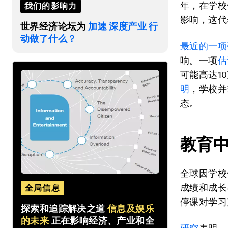
年，在学校
我们的影响力
影响，这代
世界经济论坛为
加速 深度产业 行
动做了什么？
最近的一项
响。一项
估
可能高达1
明
，学校并
态。
教育
全球因学校
成绩和成长
全局信息
停课对学习
探索和追踪解决之道
信息及娱乐
的未来
正在影响经济、产业和全