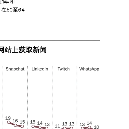
21年和
在50至64