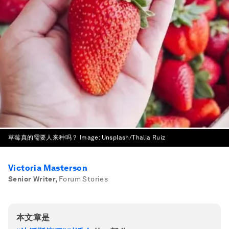
草莓真的需要人来种吗？
Image:
Unsplash/Thalia Ruiz
Victoria Masterson
Senior Writer
,
Forum Stories
本文章是