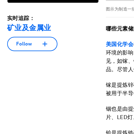
图示为制造一
实时追踪：
矿业及金属业
哪些元素储
Follow
美国化学会
环境的影响
见，如镓、
品。尽管人
镓是提炼锌
被用于半导
铟也是由提
片、LED
铪是提炼锆