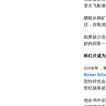
登月飞船液
硒能从铜矿
仪，在电池
如果缺少这
妙的回答—
科幻片成为
2008年
Rober Silv
恐怕锌也会
世纪就将超
他在书中还