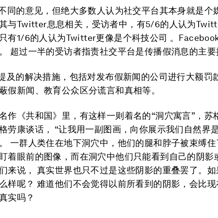
着不同的意见，但绝大多数人认为社交平台其本身就是个
与Twitter息息相关，受访者中，有5/6的人认为Twit
有1/6的人认为Twitter更像是个科技公司 。Faceboo
。 超过一半的受访者指责社交平台是传播假消息的主要
被提及的解决措施，包括对发布假新闻的公司进行大额罚
蔽假新闻、教育公众区分谎言和真相等。
名作《共和国》里，有这样一则着名的“洞穴寓言”，苏
格劳康谈话， “让我用一副图画，向你展示我们自然界
。 一群人类住在地下洞穴中，他们的腿和脖子被束缚住
盯着眼前的图像，而在洞穴中他们只能看到自己的阴影
们来说， 真实世界也只不过是这些阴影的重叠罢了。如
么样呢？ 难道他们不会觉得以前所看到的阴影，会比现
真实吗？