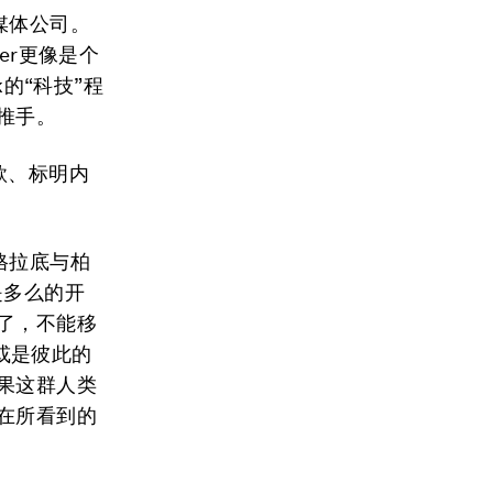
媒体公司。
ter更像是个
k的“科技”程
推手。
款、标明内
格拉底与柏
是多么的开
了，不能移
或是彼此的
果这群人类
在所看到的