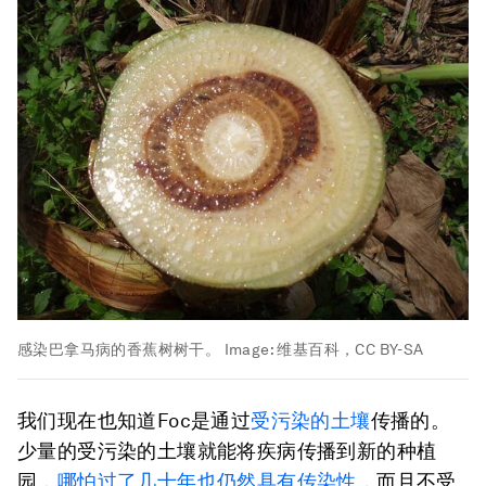
感染巴拿马病的香蕉树树干。
Image:
维基百科，CC BY-SA
我们现在也知道Foc是通过
受污染的土壤
传播的。
少量的受污染的土壤就能将疾病传播到新的种植
园，
哪怕过了几十年也仍然具有传染性
，而且不受