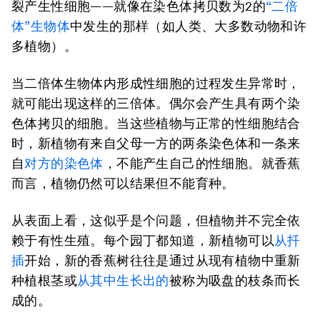
裂产生性细胞——就像在染色体拷贝数为2的
“二倍
体”生物体
中发生的那样（如人类、大多数动物和许
多植物）。
当二倍体生物体内形成性细胞的过程发生异常时，
就可能出现这样的三倍体。偶尔会产生具有两个染
色体拷贝的细胞。当这些植物与正常的性细胞结合
时，新植物有来自父母一方的两条染色体和一条来
自
对方的染色体
，不能产生自己的性细胞。就香蕉
而言，植物仍然可以结果但不能育种。
从表面上看，这似乎是个问题，但植物并不完全依
赖于有性生殖。每个园丁都知道，新植物可以
从扦
插
开始，新的香蕉树往往是通过从现有植物中重新
种植根茎或
从其中生长出的
被称为吸盘的枝条而长
成的。