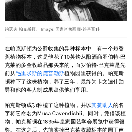
约瑟夫·帕克斯顿。
Image:
国家肖像画廊/维基百科
在帕克斯顿为公爵收集的异种标本中，有一个短香
蕉植物标本，这是他花了10英镑从酿酒商罗伯特·巴
克莱的多金收藏品那买来的，而罗伯特·巴克莱是先
前从
毛里求斯的庞普勒斯
植物园里获得的。帕克斯
顿种下了这株植物，养了三年，最终为卡文迪什勋
爵和他的客人制成果盘供他们享用。
帕克斯顿成功种植了这种植物，并以
其赞助人
的名
字将它命名为Musa Cavendishii。同时，凭借该植
物，帕克斯顿在1835年皇家园艺学会展览中获得银
奖。在这之后，先前卖掉巴克莱收藏标本的园丁声