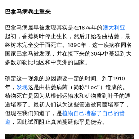
巴拿马病卷土重来
巴拿马病最早被发现其实是在1874年的
澳大利亚
。
起初，香蕉树叶停止生长，然后开始卷曲枯萎，最
终树木完全变干而死亡。1890年，这一疾病在同名
国家巴拿马被发现，并在接下来的30年中蔓延到大
多数加勒比地区和中美洲的国家。
确定这一现象的原因需要一定的时间。到了1910
年，
发现
这是由枯萎病菌（简称“Foc”）造成的。
植物死亡是因为从根部运输水和矿物质到叶子的通
道堵塞了。最初人们认为这些管道被真菌堵塞了，
但现在我们知道了，是
植物自己堵塞了自己的管
道
，因此试图阻止真菌蔓延似乎是徒劳。