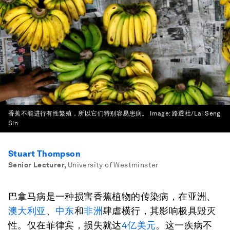
香蕉不能进行有性繁殖，所以它们特别容易患病。
Image:
路透社/Lai Seng
Sin
Stuart Thompson
Senior Lecturer
,
University of Westminster
巴拿马病是一种损害香蕉植物的传染病，在亚洲、
澳大利亚
、
中东
和
非洲
肆虐横行，其影响极具毁灭
性。仅在菲律宾，损失就达
4亿美元
。这一疾病不