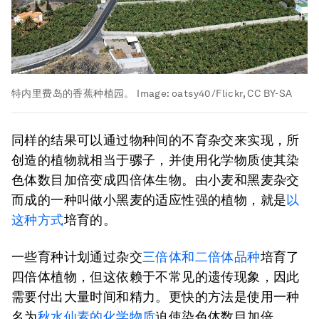
特内里费岛的香蕉种植园。
Image:
oatsy40/Flickr, CC BY-SA
同样的结果可以通过物种间的不育杂交来实现，所
创造的植物就相当于骡子，并使用化学物质使其染
色体数目加倍变成四倍体生物。由小麦和黑麦杂交
而成的一种叫做小黑麦的适应性强的植物，就是
以
这种方式
培育的。
一些育种计划通过杂交
三倍体和二倍体品种
培育了
四倍体植物，但这依赖于不常见的遗传现象，因此
需要付出大量时间和精力。更快的方法是使用一种
名为
秋水仙素的化学物质
迫使染色体数目加倍。