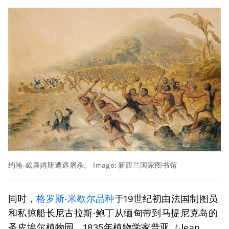
约翰·威廉姆斯遭遇屠杀。
Image:
新西兰国家图书馆
同时，
格罗斯·米歇尔品种
于19世纪初由法国制图员
和私掠船长尼古拉斯·鲍丁从缅甸带到马提尼克岛的
圣皮埃尔植物园。1835年植物学家普亚（Jean