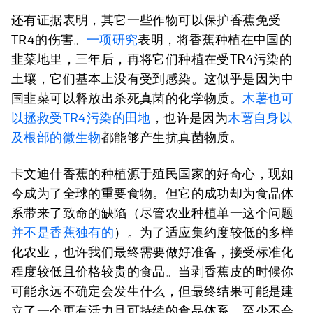
还有证据表明，其它一些作物可以保护香蕉免受
TR4的伤害。
一项研究
表明，将香蕉种植在中国的
韭菜地里，三年后，再将它们种植在受TR4污染的
土壤，它们基本上没有受到感染。这似乎是因为中
国韭菜可以释放出杀死真菌的化学物质。
木薯也可
以拯救受TR4污染的田地
，也许是因为
木薯自身以
及根部的微生物
都能够产生抗真菌物质。
卡文迪什香蕉的种植源于殖民国家的好奇心，现如
今成为了全球的重要食物。但它的成功却为食品体
系带来了致命的缺陷（尽管农业种植单一这个问题
并不是香蕉独有的
）。为了适应集约度较低的多样
化农业，也许我们最终需要做好准备，接受标准化
程度较低且价格较贵的食品。当剥香蕉皮的时候你
可能永远不确定会发生什么，但最终结果可能是建
立了一个更有活力且可持续的食品体系，至少不会