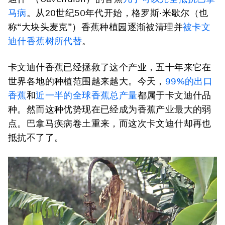
马病
。从20世纪50年代开始，格罗斯·米歇尔（也
称“大块头麦克”）香蕉种植园逐渐被清理并
被卡文
迪什香蕉树所代替
。
卡文迪什香蕉已经拯救了这个产业，五十年来它在
世界各地的种植范围越来越大。今天，
99%的出口
香蕉
和
近一半的全球香蕉总产量
都属于卡文迪什品
种。然而这种优势现在已经成为香蕉产业最大的弱
点。巴拿马疾病卷土重来，而这次卡文迪什却再也
抵抗不了了。