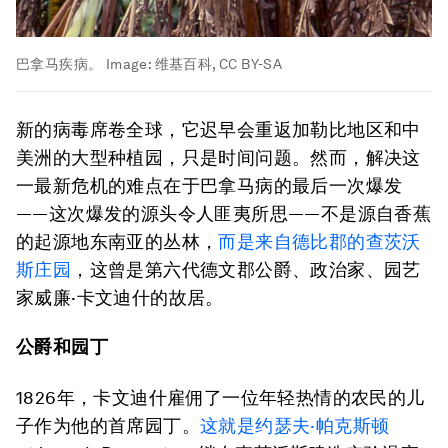
巴拿马疾病。
Image:
维基百科, CC BY-SA
新的病毒席卷全球，它迟早会重返加勒比地区和中
美洲的大型种植园，只是时间问题。然而，解决这
一最新危机的难点在于巴拿马病的最后一次爆发
——这次爆发的源头令人匪夷所思——不是源自香蕉
的起源地东南亚的丛林，
而是来自德比郡的查茨沃
斯庄园
，这曾是第六代德文郡公爵、政治家、园艺
家威廉·卡文迪什的故居。
公爵和园丁
1826年，卡文迪什雇佣了一位年轻热情的农民的儿
子作为他的首席园丁。
这就是约瑟夫·帕克斯顿