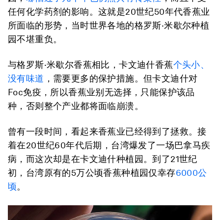
任何化学药剂的影响。这就是20世纪50年代香蕉业
所面临的形势，当时世界各地的格罗斯·米歇尔种植
园不堪重负。
与格罗斯·米歇尔香蕉相比，卡文迪什香蕉
个头小、
没有味道
，需要更多的保护措施。但卡文迪什对
Foc免疫，所以香蕉业别无选择，只能保护该品
种，否则整个产业都将面临崩溃。
曾有一段时间，看起来香蕉业已经得到了拯救。接
着在20世纪60年代后期，台湾爆发了一场巴拿马疾
病，而这次却是在卡文迪什种植园。到了21世纪
初，台湾原有的5万公顷香蕉种植园仅幸存
6000公
顷
。