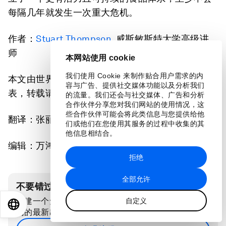
每隔几年就发生一次重大危机。
作者：
Stuart Thompson
, 威斯敏斯特大学高级讲
师
本网站使用 cookie
我们使用 Cookie 来制作贴合用户需求的内
本文由世界经济论坛与
The Conversation
联合发
容与广告、提供社交媒体功能以及分析我们
表，转载请注明来源并附上
原文链接
。
的流量。我们还会与社交媒体、广告和分析
合作伙伴分享您对我们网站的使用情况，这
些合作伙伴可能会将此类信息与您提供给他
翻译：张丽莉
们或他们在您使用其服务的过程中收集的其
他信息相结合。
编辑：万鸿嘉
拒绝
全部允许
不要错过关于此主题的更新
创建一个免费账户，在您的个性化内容合集中查看我
自定义
EN
ES
中文
日本語
们的最新出版物和分析。