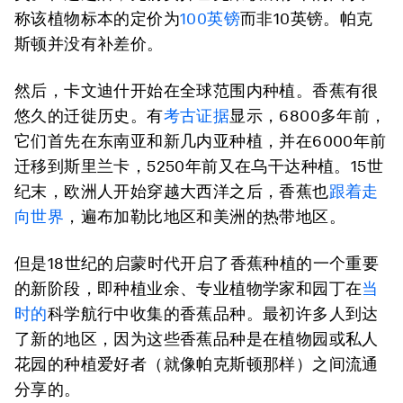
称该植物标本的定价为
100英镑
而非10英镑。帕克
斯顿并没有补差价。
然后，卡文迪什开始在全球范围内种植。香蕉有很
悠久的迁徙历史。有
考古证据
显示，6800多年前，
它们首先在东南亚和新几内亚种植，并在6000年前
迁移到斯里兰卡，5250年前又在乌干达种植。15世
纪末，欧洲人开始穿越大西洋之后，香蕉也
跟着走
向世界
，遍布加勒比地区和美洲的热带地区。
但是18世纪的启蒙时代开启了香蕉种植的一个重要
的新阶段，即种植业余、专业植物学家和园丁在
当
时的
科学航行中收集的香蕉品种。最初许多人到达
了新的地区，因为这些香蕉品种是在植物园或私人
花园的种植爱好者（就像帕克斯顿那样）之间流通
分享的。