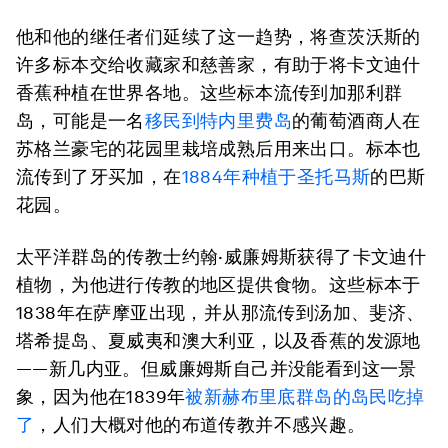
他和他的继任者们延续了这一趋势，将查茨沃斯的
许多标本交给收藏家和慈善家，有助于将卡文迪什
香蕉种植在世界各地。这些标本流传到加那利群
岛，可能是一名
移民到特内里费岛
的葡萄酒商人在
苏格兰豪宅的花园里栽培成熟后用来出口。标本也
流传到了牙买加，在
1884年种植于圣托马斯
的巴斯
花园。
太平洋群岛的传教士约翰·威廉姆斯获得了卡文迪什
植物，为他进行传教的地区提供食物。这些标本于
1838年在萨摩亚出现，并从那流传到汤加、斐济、
塔希提岛、夏威夷和澳大利亚，以及香蕉的发源地
——新几内亚。但威廉姆斯自己并没能看到这一景
象，因为他在1839年
被新赫布里底群岛的岛民吃掉
了
，人们大概对他的布道传教并不感兴趣。