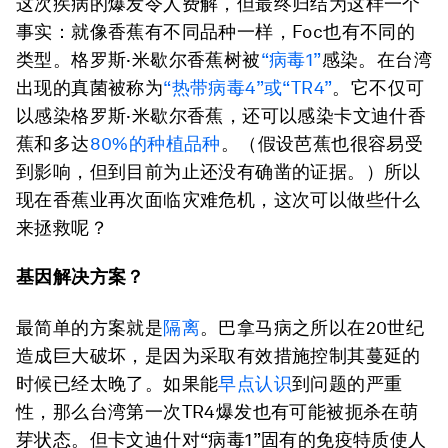
这次疾病的爆发令人费解，但最终归结为这样一个
事实：就像香蕉有不同品种一样，Foc也有不同的
类型。格罗斯·米歇尔香蕉树被
“病毒1”
感染。在台湾
出现的真菌被称为
“热带病毒4”或“TR4”
。它不仅可
以感染格罗斯·米歇尔香蕉，还可以感染卡文迪什香
蕉和多达
80%的种植品种
。（假设芭蕉也很容易受
到影响，但到目前为止还没有确凿的证据。）所以
现在香蕉业再次面临灾难危机，这次可以做些什么
来拯救呢？
基因解决方案？
最简单的方案就是
隔离
。巴拿马病之所以在20世纪
造成巨大破坏，是因为采取有效措施控制其蔓延的
时候已经太晚了。如果能
早点认识
到问题的严重
性，那么台湾第一次TR4爆发也有可能被扼杀在萌
芽状态。但卡文迪什对“病毒1”固有的免疫特质使人