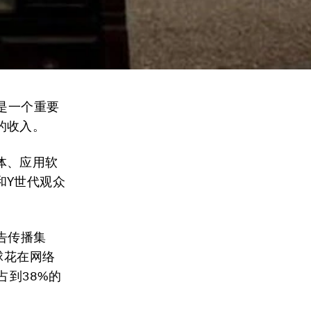
确是一个重要
的收入。
体、应用软
和Y世代观众
告传播集
球花在网络
占到38%的