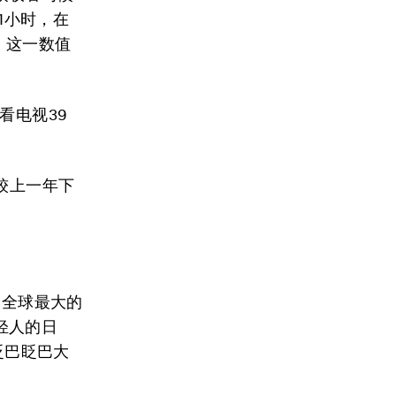
1小时，在
。这一数值
看电视39
较上一年下
，全球最大的
轻人的日
眨巴眨巴大