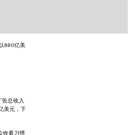
以880亿美
络广告总收入
1亿美元，下
众收看习惯