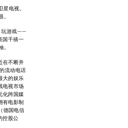
卫星电视。
器。
、玩游戏——
美国千禧一
袖。
近在不断并
大的流动电话
最大的娱乐
线电视市场
元化跨国媒
拥有电影制
e（德国电信
的控股公