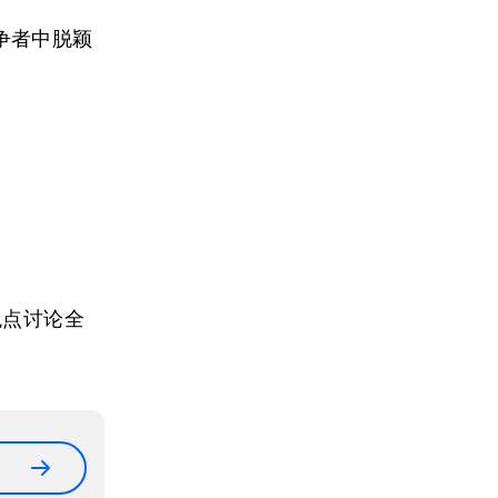
争者中脱颖
观点讨论全