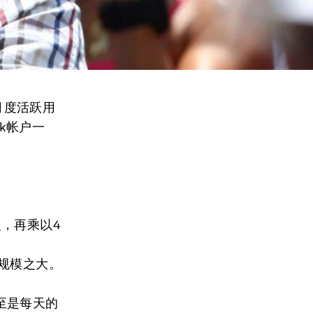
月度活跃用
ok帐户一
，再乘以4
规模之大。
至是每天的