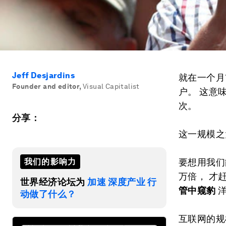
Jeff Desjardins
就在一个月
Founder and editor
,
Visual Capitalist
户。 这意
次。
分享：
这一规模之
我们的影响力
要想用我们
万倍， 才
世界经济论坛为
加速 深度产业 行
管中窥豹
洋
动做了什么？
互联网的规