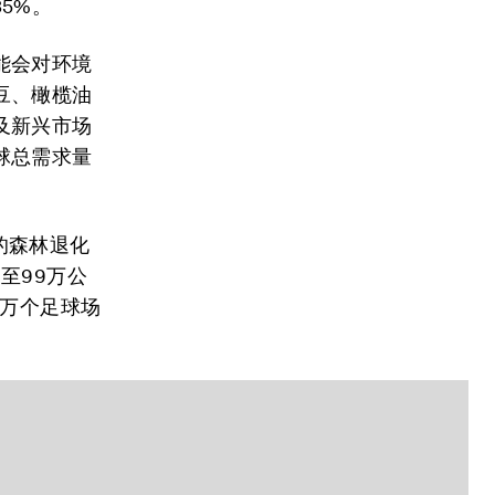
5%。
能会对环境
豆、橄榄油
及新兴市场
球总需求量
致的森林退化
增至99万公
0万个足球场