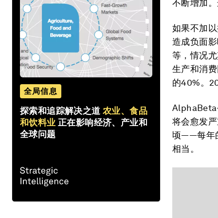
不断增加。
如果不加以
造成负面影
等，情况尤
生产和消费
的40%。
全局信息
Alpha
探索和追踪解决之道
农业、食品
将会愈发严重
和饮料业
正在影响经济、产业和
全球问题
顷——每年
相当。