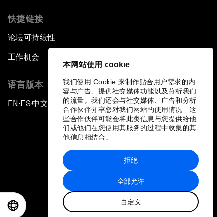
快捷链接
论坛可持续性
工作机会
本网站使用 cookie
我们使用 Cookie 来制作贴合用户需求的内
语言版本
容与广告、提供社交媒体功能以及分析我们
的流量。我们还会与社交媒体、广告和分析
EN
ES
中文
日本語
▪
▪
▪
合作伙伴分享您对我们网站的使用情况，这
些合作伙伴可能会将此类信息与您提供给他
们或他们在您使用其服务的过程中收集的其
他信息相结合。
拒绝
隐私政策和服务条款
全部允许
站点地图
自定义
©
2026
世界经济论坛
EN
ES
中文
日本語