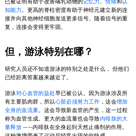
已被证明有助于改善哺乳动物的
记忆力
、
情绪
和
认
知能力
。更高的脊柱密度有助于神经元建立新的连
接并向其他神经细胞发送更多信号。随着信号的重
复，连接会变得更牢固。
但，游泳特别在哪？
研究人员还不知道游泳的特别之处是什么， 但他们
已经距离答案越来越近了。
游泳
对心血管的益处
早已被公认。因为游泳涉及所
有主要肌肉群，所以
心脏必须努力工作
，这会
增加
全身的血流量
。这会导致新血管的产生，这一过程
称为血管生成。更大的血流量也会导致
内啡肽的大
量释放
——内啡肽在全身起到天然止痛剂的作用。
这种激增带来了运动后经常出现的欣快感。