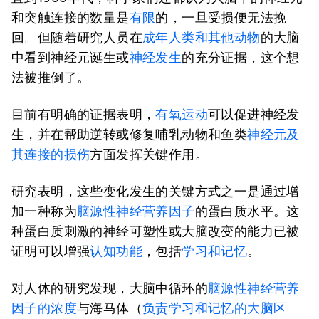
和突触连接的数量是
有限
的，一旦受损便无法挽
回。但随着研究人员在
成年人类和其他动物
的大脑
中看到神经元诞生或
神经发生
的充分证据，这个想
法被推倒了。
目前有明确的证据表明，
有氧运动
可以促进神经发
生，并在帮助逆转或修复哺乳动物和鱼类
神经元及
其连接的损伤
方面发挥关键作用。
研究表明，这些变化发生的关键方式之一是通过增
加一种称为
脑源性神经营养因子
的蛋白质水平。这
种蛋白质刺激的神经可塑性或大脑改变的能力已被
证明可以增强
认知功能
，包括
学习和记忆
。
对人体的研究发现，大脑中循环的
脑源性神经营养
因子的浓度
与海马体（
负责学习和记忆的大脑区