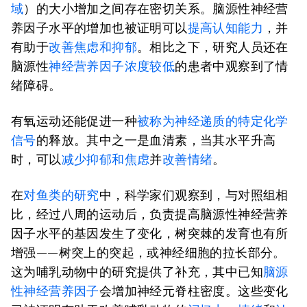
域
）的大小增加之间存在密切关系。脑源性神经营
养因子水平的增加也被证明可以
提高认知能力
，并
有助于
改善焦虑和抑郁
。相比之下，研究人员还在
脑源性
神经营养因子浓度较低
的患者中观察到了情
绪障碍。
有氧运动还能促进一种
被称为神经递质的特定化学
信号
的释放。其中之一是血清素，当其水平升高
时，可以
减少抑郁和焦虑
并
改善情绪
。
在
对鱼类的研究
中，科学家们观察到，与对照组相
比，经过八周的运动后，负责提高脑源性神经营养
因子水平的基因发生了变化，树突棘的发育也有所
增强——树突上的突起，或神经细胞的拉长部分。
这为哺乳动物中的研究提供了补充，其中已知
脑源
性神经营养因子
会增加神经元脊柱密度。这些变化