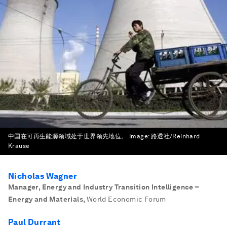
中国在可再生能源领域处于世界领先地位。
Image:
路透社/Reinhard
Krause
Nicholas Wagner
Manager, Energy and Industry Transition Intelligence –
Energy and Materials
,
World Economic Forum
Paul Durrant