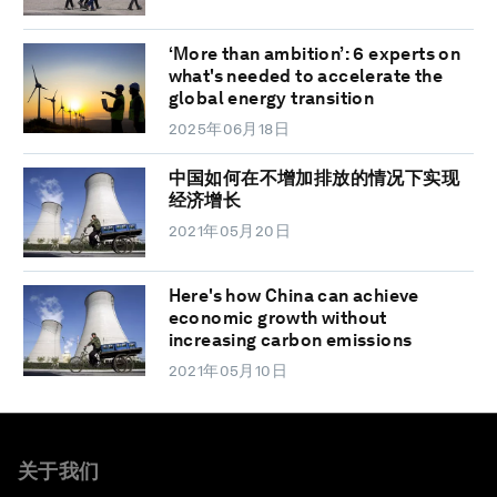
‘More than ambition’: 6 experts on
what's needed to accelerate the
global energy transition
2025年06月18日
中国如何在不增加排放的情况下实现
经济增长
2021年05月20日
Here's how China can achieve
economic growth without
increasing carbon emissions
2021年05月10日
关于我们