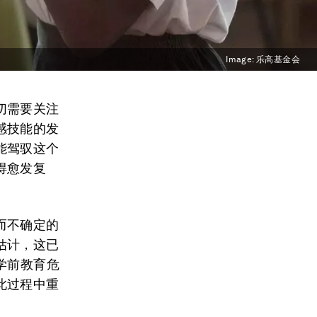
Image:
乐高基金会
切需要关注
感技能的发
能驾驭这个
得愈发复
而不确定的
估计，这已
学前教育危
此过程中重