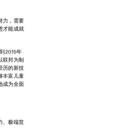
努力，需要
进才能成就
2015年
以联邦为制
经历的新技
够丰富儿童
地成为全面
力、极端贫