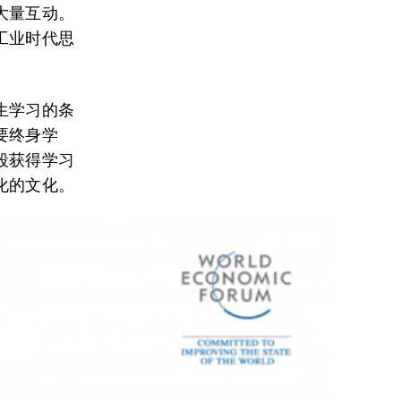
大量互动。
工业时代思
。
生学习的条
要终身学
段获得学习
化的文化。