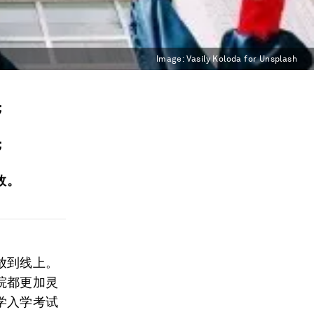
Image:
Vasily Koloda for Unsplash
；
；
效。
放到线上。
院都更加灵
学入学考试