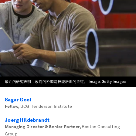
最近的研究表明，政府的协调是技能培训的关键。
Image:
Getty Images
Sagar Goel
Fellow
,
BCG Henderson Institute
Joerg Hildebrandt
Managing Director & Senior Partner
,
Boston Consulting
Group